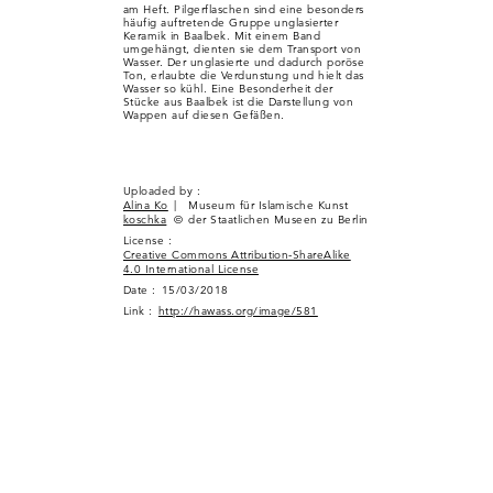
am Heft. Pilgerflaschen sind eine besonders
häufig auftretende Gruppe unglasierter
Keramik in Baalbek. Mit einem Band
umgehängt, dienten sie dem Transport von
Wasser. Der unglasierte und dadurch poröse
Ton, erlaubte die Verdunstung und hielt das
Wasser so kühl. Eine Besonderheit der
Stücke aus Baalbek ist die Darstellung von
Wappen auf diesen Gefäßen.
Uploaded by :
Alina Ko
|
Museum für Islamische Kunst
koschka
©
der Staatlichen Museen zu Berlin
License :
Creative Commons Attribution-ShareAlike
4.0 International License
Date :
15/03/2018
Link :
http://hawass.org/image/581